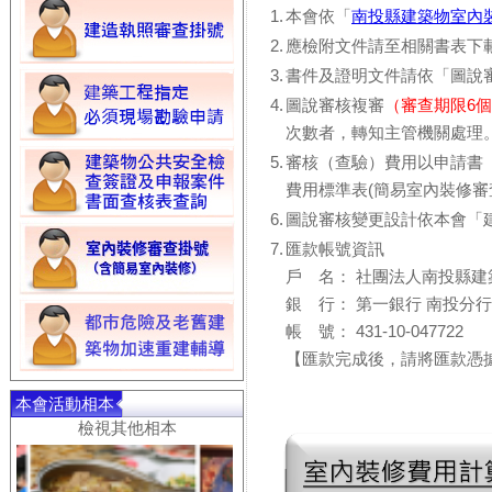
1.
本會依「
南投縣建築物室內
2.
應檢附文件請至相關書表下
3.
書件及證明文件請依「圖說
4.
圖說審核複審
（審查期限6
次數者，轉知主管機關處理
5.
審核（查驗）費用以申請書（
費用標準表(簡易室內裝修審
6.
圖說審核變更設計依本會「
7.
匯款帳號資訊
戶 名： 社團法人南投縣建
銀 行： 第一銀行 南投分行
帳 號： 431-10-047722
【匯款完成後，請將匯款憑據傳真（
本會活動相本
檢視其他相本