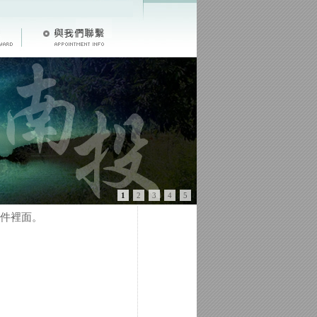
1
2
3
4
5
件裡面。